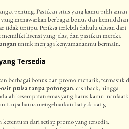
angat penting. Pastikan situs yang kamu pilih aman
sana yang menawarkan berbagai bonus dan kemudahan
r tidak tertipu. Periksa terlebih dahulu ulasan dari
t memiliki lisensi yang jelas, dan pastikan mereka
tongan
untuk menjaga kenyamananmu bermain.
yang Tersedia
akan berbagai bonus dan promo menarik, termasuk d
osit pulsa tanpa potongan
, cashback, hingga
 adalah kesempatan emas yang harus kamu manfaat
u tanpa harus mengeluarkan banyak uang.
ketentuan dari setiap promo yang tersedia.