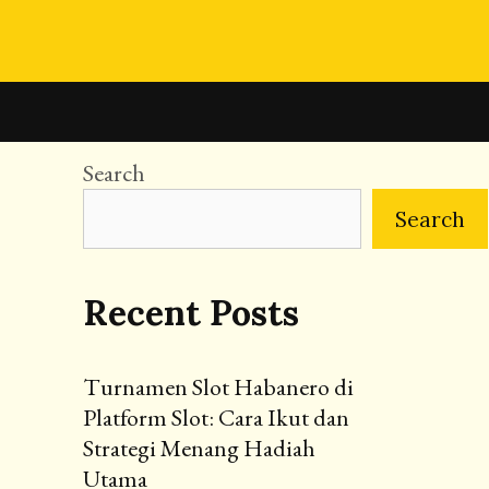
SEARCH
Search
Search
Recent Posts
Turnamen Slot Habanero di
Platform Slot: Cara Ikut dan
Strategi Menang Hadiah
Utama