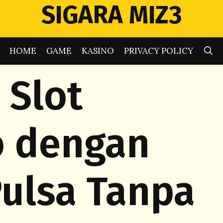
SIGARA MIZ3
HOME
GAME
KASINO
PRIVACY POLICY
 Slot
 dengan
Pulsa Tanpa