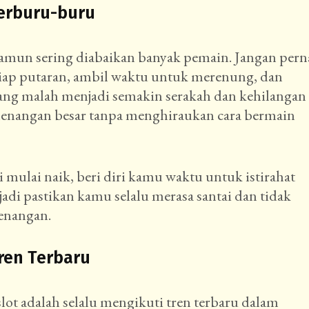
Terburu-buru
 namun sering diabaikan banyak pemain. Jangan per
tiap putaran, ambil waktu untuk merenung, dan
ang malah menjadi semakin serakah dan kehilangan
menangan besar tanpa menghiraukan cara bermain
 mulai naik, beri diri kamu waktu untuk istirahat
jadi pastikan kamu selalu merasa santai dan tidak
enangan.
ren Terbaru
lot adalah selalu mengikuti tren terbaru dalam