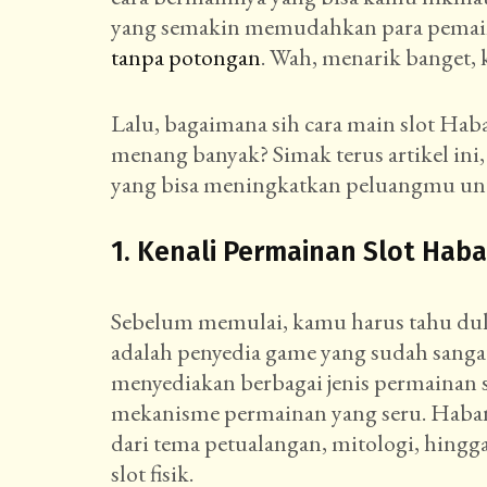
yang semakin memudahkan para pemai
tanpa potongan
. Wah, menarik banget, 
Lalu, bagaimana sih cara main slot Hab
menang banyak? Simak terus artikel in
yang bisa meningkatkan peluangmu un
1. Kenali Permainan Slot Hab
Sebelum memulai, kamu harus tahu dul
adalah penyedia game yang sudah sangat
menyediakan berbagai jenis permainan 
mekanisme permainan yang seru. Haban
dari tema petualangan, mitologi, hingga
slot fisik.