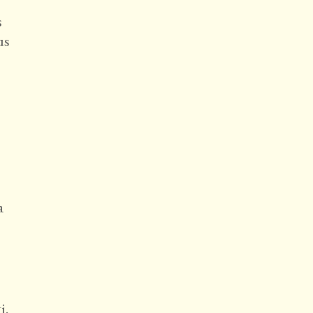
s
us
a
i.