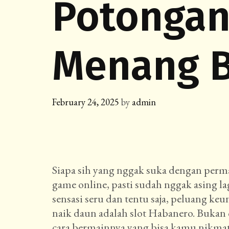
Potongan
Menang 
February 24, 2025
by
admin
Siapa sih yang nggak suka dengan per
game online, pasti sudah nggak asing 
sensasi seru dan tentu saja, peluang ke
naik daun adalah slot Habanero. Bukan
cara bermainnya yang bisa kamu nikmati 