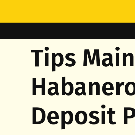
Skip
to
content
Tips Main
Habanero
Deposit 