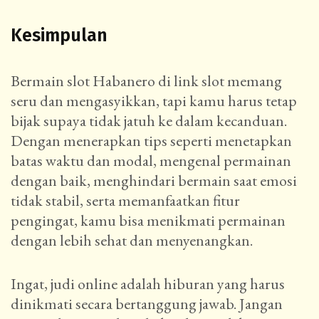
Kesimpulan
Bermain slot Habanero di link slot memang
seru dan mengasyikkan, tapi kamu harus tetap
bijak supaya tidak jatuh ke dalam kecanduan.
Dengan menerapkan tips seperti menetapkan
batas waktu dan modal, mengenal permainan
dengan baik, menghindari bermain saat emosi
tidak stabil, serta memanfaatkan fitur
pengingat, kamu bisa menikmati permainan
dengan lebih sehat dan menyenangkan.
Ingat, judi online adalah hiburan yang harus
dinikmati secara bertanggung jawab. Jangan