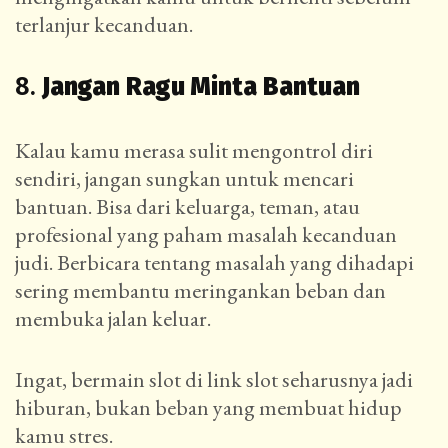
terlanjur kecanduan.
8.
Jangan Ragu Minta Bantuan
Kalau kamu merasa sulit mengontrol diri
sendiri, jangan sungkan untuk mencari
bantuan. Bisa dari keluarga, teman, atau
profesional yang paham masalah kecanduan
judi. Berbicara tentang masalah yang dihadapi
sering membantu meringankan beban dan
membuka jalan keluar.
Ingat, bermain slot di link slot seharusnya jadi
hiburan, bukan beban yang membuat hidup
kamu stres.