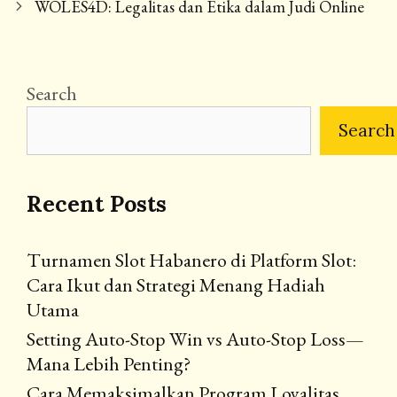
navigation
WOLES4D: Legalitas dan Etika dalam Judi Online
Search
Search
Recent Posts
Turnamen Slot Habanero di Platform Slot:
Cara Ikut dan Strategi Menang Hadiah
Utama
Setting Auto-Stop Win vs Auto-Stop Loss—
Mana Lebih Penting?
Cara Memaksimalkan Program Loyalitas