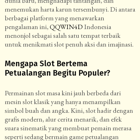
dunia baru, menghadapi tantangan, dan
menemukan harta karun tersembunyi. Di antara
berbagai platform yang menawarkan
pengalaman ini,
QQWIN4D
Indonesia
menonjol sebagai salah satu tempat terbaik
untuk menikmati slot penuh aksi dan imajinasi.
Mengapa Slot Bertema
Petualangan Begitu Populer?
Permainan slot masa kini jauh berbeda dari
mesin slot klasik yang hanya menampilkan
simbol buah dan angka. Kini, slot hadir dengan
grafis modern, alur cerita menarik, dan efek
suara sinematik yang membuat pemain merasa
seperti sedang bermain game petualangan