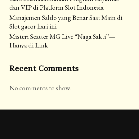
dan VIP di Platform Slot Indonesia
Manajemen Saldo yang Benar Saat Main di
Slot gacor hari ini
Misteri Scatter MG Live “Naga Sakti”—
Hanya di Link
Recent Comments
No comments to show.