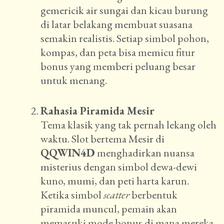
gemericik air sungai dan kicau burung
di latar belakang membuat suasana
semakin realistis. Setiap simbol pohon,
kompas, dan peta bisa memicu fitur
bonus yang memberi peluang besar
untuk menang.
Rahasia Piramida Mesir
Tema klasik yang tak pernah lekang oleh
waktu. Slot bertema Mesir di
QQWIN4D
menghadirkan nuansa
misterius dengan simbol dewa-dewi
kuno, mumi, dan peti harta karun.
Ketika simbol
scatter
berbentuk
piramida muncul, pemain akan
memasuki mode bonus di mana mereka