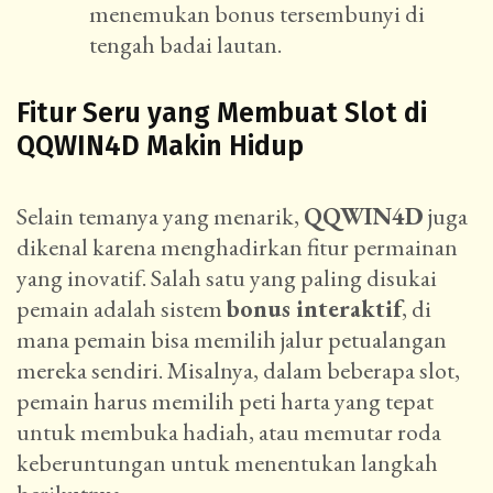
menemukan bonus tersembunyi di
tengah badai lautan.
Fitur Seru yang Membuat Slot di
QQWIN4D Makin Hidup
Selain temanya yang menarik,
QQWIN4D
juga
dikenal karena menghadirkan fitur permainan
yang inovatif. Salah satu yang paling disukai
pemain adalah sistem
bonus interaktif
, di
mana pemain bisa memilih jalur petualangan
mereka sendiri. Misalnya, dalam beberapa slot,
pemain harus memilih peti harta yang tepat
untuk membuka hadiah, atau memutar roda
keberuntungan untuk menentukan langkah