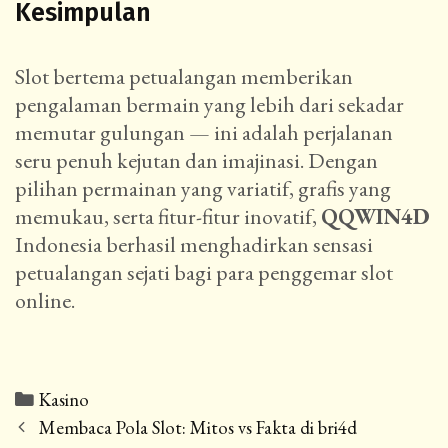
Kesimpulan
Slot bertema petualangan memberikan
pengalaman bermain yang lebih dari sekadar
memutar gulungan — ini adalah perjalanan
seru penuh kejutan dan imajinasi. Dengan
pilihan permainan yang variatif, grafis yang
memukau, serta fitur-fitur inovatif,
QQWIN4D
Indonesia berhasil menghadirkan sensasi
petualangan sejati bagi para penggemar slot
online.
Categories
Kasino
Post
Membaca Pola Slot: Mitos vs Fakta di bri4d