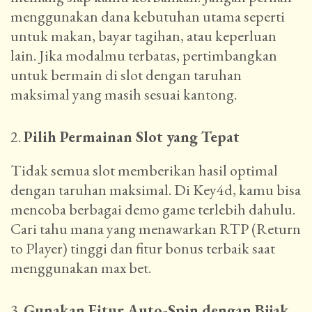
menggunakan dana kebutuhan utama seperti
untuk makan, bayar tagihan, atau keperluan
lain. Jika modalmu terbatas, pertimbangkan
untuk bermain di slot dengan taruhan
maksimal yang masih sesuai kantong.
2.
Pilih Permainan Slot yang Tepat
Tidak semua slot memberikan hasil optimal
dengan taruhan maksimal. Di Key4d, kamu bisa
mencoba berbagai demo game terlebih dahulu.
Cari tahu mana yang menawarkan RTP (Return
to Player) tinggi dan fitur bonus terbaik saat
menggunakan max bet.
3.
Gunakan Fitur Auto-Spin dengan Bijak