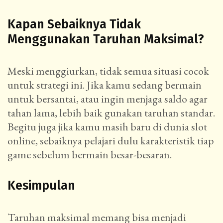
Kapan Sebaiknya Tidak
Menggunakan Taruhan Maksimal?
Meski menggiurkan, tidak semua situasi cocok
untuk strategi ini. Jika kamu sedang bermain
untuk bersantai, atau ingin menjaga saldo agar
tahan lama, lebih baik gunakan taruhan standar.
Begitu juga jika kamu masih baru di dunia slot
online, sebaiknya pelajari dulu karakteristik tiap
game sebelum bermain besar-besaran.
Kesimpulan
Taruhan maksimal memang bisa menjadi