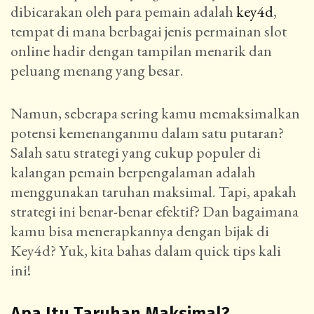
dibicarakan oleh para pemain adalah
key4d
,
tempat di mana berbagai jenis permainan slot
online hadir dengan tampilan menarik dan
peluang menang yang besar.
Namun, seberapa sering kamu memaksimalkan
potensi kemenanganmu dalam satu putaran?
Salah satu strategi yang cukup populer di
kalangan pemain berpengalaman adalah
menggunakan taruhan maksimal. Tapi, apakah
strategi ini benar-benar efektif? Dan bagaimana
kamu bisa menerapkannya dengan bijak di
Key4d? Yuk, kita bahas dalam quick tips kali
ini!