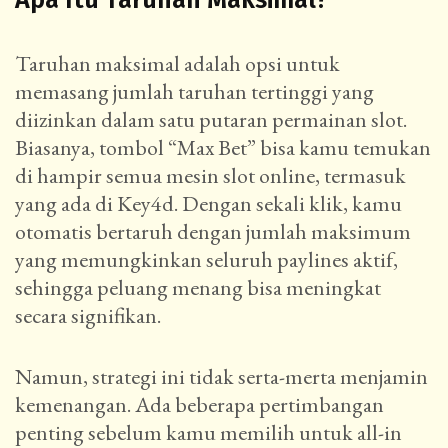
Apa Itu Taruhan Maksimal?
Taruhan maksimal adalah opsi untuk
memasang jumlah taruhan tertinggi yang
diizinkan dalam satu putaran permainan slot.
Biasanya, tombol “Max Bet” bisa kamu temukan
di hampir semua mesin slot online, termasuk
yang ada di Key4d. Dengan sekali klik, kamu
otomatis bertaruh dengan jumlah maksimum
yang memungkinkan seluruh paylines aktif,
sehingga peluang menang bisa meningkat
secara signifikan.
Namun, strategi ini tidak serta-merta menjamin
kemenangan. Ada beberapa pertimbangan
penting sebelum kamu memilih untuk all-in