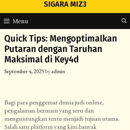
Skip
SIGARA MIZ3
to
content
Menu
Quick Tips: Mengoptimalkan
Putaran dengan Taruhan
Maksimal di Key4d
September 4, 2025
by
admin
Bagi para penggemar dunia judi online,
pengalaman bermain yang seru dan
menguntungkan tentu menjadi tujuan utama.
Salah satu platform yang kini banyak