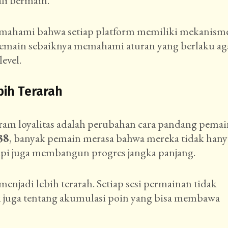
li bermain.
mahami bahwa setiap platform memiliki mekanism
 pemain sebaiknya memahami aturan yang berlaku ag
evel.
ih Terarah
gram loyalitas adalah perubahan cara pandang pemai
38
, banyak pemain merasa bahwa mereka tidak hany
tapi juga membangun progres jangka panjang.
jadi lebih terarah. Setiap sesi permainan tidak
pi juga tentang akumulasi poin yang bisa membawa