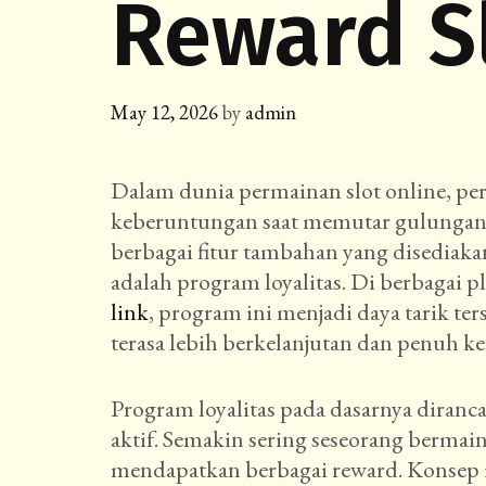
Reward S
May 12, 2026
by
admin
Dalam dunia permainan slot online, pe
keberuntungan saat memutar gulungan,
berbagai fitur tambahan yang disediakan
adalah program loyalitas. Di berbagai p
link
, program ini menjadi daya tarik 
terasa lebih berkelanjutan dan penuh 
Program loyalitas pada dasarnya dira
aktif. Semakin sering seseorang bermai
mendapatkan berbagai reward. Konsep 