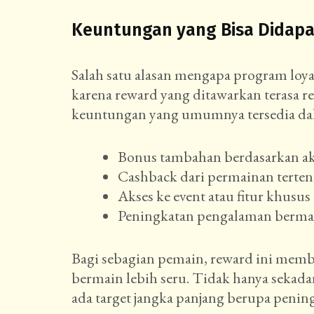
Keuntungan yang Bisa Didap
Salah satu alasan mengapa program loya
karena reward yang ditawarkan terasa r
keuntungan yang umumnya tersedia dalam
Bonus tambahan berdasarkan ak
Cashback dari permainan terten
Akses ke event atau fitur khusus
Peningkatan pengalaman bermain
Bagi sebagian pemain, reward ini mem
bermain lebih seru. Tidak hanya sekadar
ada target jangka panjang berupa pening