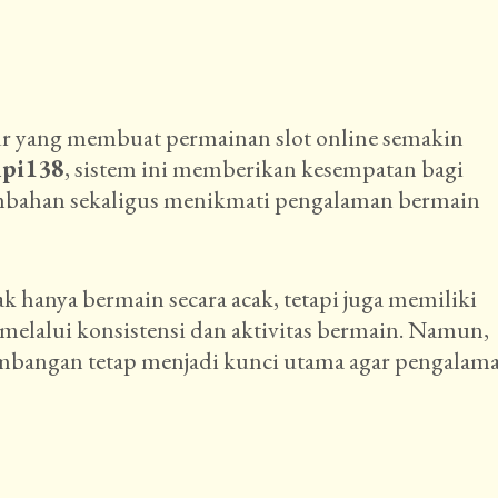
itur yang membuat permainan slot online semakin
pi138
, sistem ini memberikan kesempatan bagi
bahan sekaligus menikmati pengalaman bermain
k hanya bermain secara acak, tetapi juga memiliki
 melalui konsistensi dan aktivitas bermain. Namun,
eimbangan tetap menjadi kunci utama agar pengalam