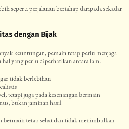
lebih seperti perjalanan bertahap daripada sekadar
itas dengan Bijak
anyak keuntungan, pemain tetap perlu menjaga
al yang perlu diperhatikan antara lain:
gar tidak berlebihan
alistis
vel, tetapi juga pada kesenangan bermain
us, bukan jaminan hasil
n bermain tetap sehat dan tidak menimbulkan