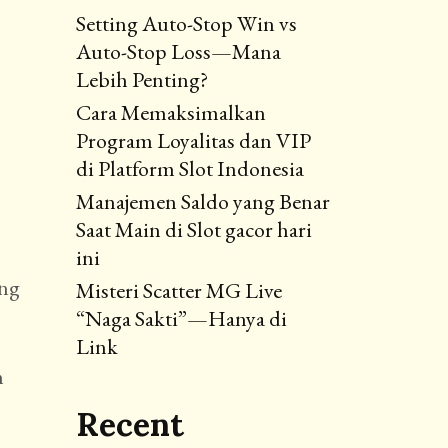
Setting Auto-Stop Win vs
Auto-Stop Loss—Mana
Lebih Penting?
Cara Memaksimalkan
Program Loyalitas dan VIP
di Platform Slot Indonesia
Manajemen Saldo yang Benar
Saat Main di Slot gacor hari
ini
ang
Misteri Scatter MG Live
“Naga Sakti”—Hanya di
Link
n
Recent