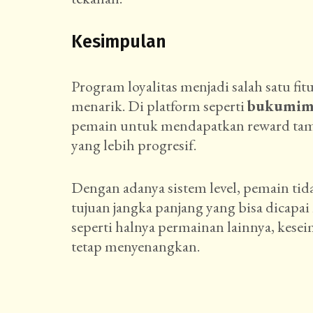
Kesimpulan
Program loyalitas menjadi salah satu f
menarik. Di platform seperti
bukumim
pemain untuk mendapatkan reward tam
yang lebih progresif.
Dengan adanya sistem level, pemain tida
tujuan jangka panjang yang bisa dicapai
seperti halnya permainan lainnya, kes
tetap menyenangkan.