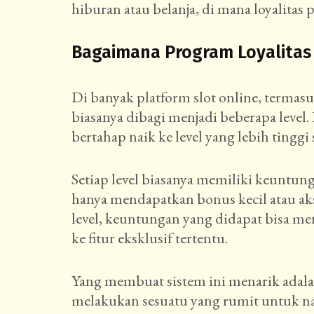
hiburan atau belanja, di mana loyalitas
Bagaimana Program Loyalitas
Di banyak platform slot online, termasu
biasanya dibagi menjadi beberapa level.
bertahap naik ke level yang lebih tinggi
Setiap level biasanya memiliki keuntu
hanya mendapatkan bonus kecil atau aks
level, keuntungan yang didapat bisa me
ke fitur eksklusif tertentu.
Yang membuat sistem ini menarik adalah
melakukan sesuatu yang rumit untuk nai