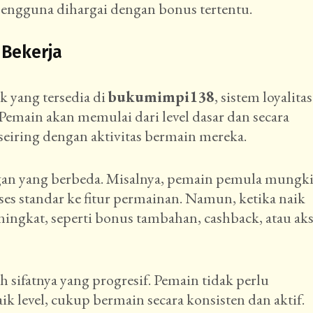
 pengguna dihargai dengan bonus tertentu.
 Bekerja
k yang tersedia di
bukumimpi138
, sistem loyalitas
 Pemain akan memulai dari level dasar dan secara
 seiring dengan aktivitas bermain mereka.
ngan yang berbeda. Misalnya, pemain pemula mungk
es standar ke fitur permainan. Namun, ketika naik
ningkat, seperti bonus tambahan, cashback, atau ak
 sifatnya yang progresif. Pemain tidak perlu
k level, cukup bermain secara konsisten dan aktif.