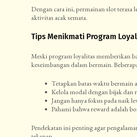
Dengan cara ini, permainan slot terasa 
aktivitas acak semata.
Tips Menikmati Program Loyal
Meski program loyalitas memberikan b
keseimbangan dalam bermain. Beberapa h
Tetapkan batas waktu bermain a
Kelola modal dengan bijak dan re
Jangan hanya fokus pada naik le
Pahami bahwa reward adalah bon
Pendekatan ini penting agar pengalama
tekanan.