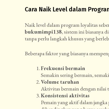
Cara Naik Level dalam Progra
Naik level dalam program loyalitas seb
bukumimpi138
, sistem ini biasanya
tanpa perlu langkah khusus yang berleb
Beberapa faktor yang biasanya mempenga
Frekuensi bermain
Semakin sering bermain, semakin
Volume taruhan
Aktivitas bermain dengan nilai 
Konsistensi aktivitas
Pemain yang aktif dalam jangka 