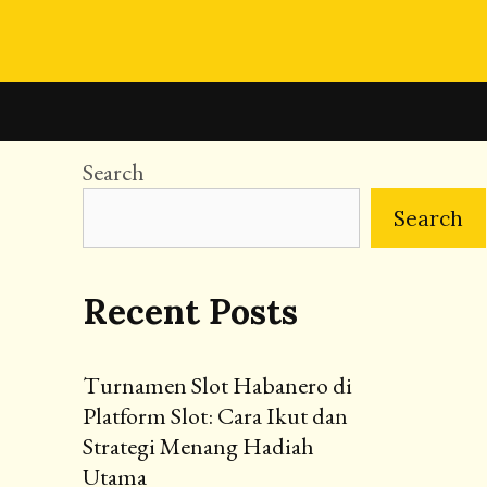
SEARCH
Search
Search
Recent Posts
Turnamen Slot Habanero di
Platform Slot: Cara Ikut dan
Strategi Menang Hadiah
Utama