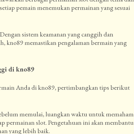
n setiap pemain menemukan permainan yang sesuai
 Dengan sistem keamanan yang canggih dan
h, kno89 memastikan pengalaman bermain yang
gi di kno89
ain Anda di kno89, pertimbangkan tips berikut
Sebelum memulai, luangkan waktu untuk memaham
tiap permainan slot. Pengetahuan ini akan membantu
n yang lebih baik.