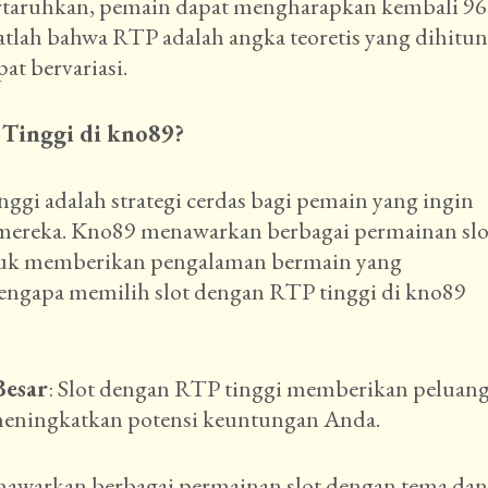
pertaruhkan, pemain dapat mengharapkan kembali 96
atlah bahwa RTP adalah angka teoretis yang dihitu
at bervariasi.
Tinggi di kno89?
gi adalah strategi cerdas bagi pemain yang ingin
ereka. Kno89 menawarkan berbagai permainan slo
tuk memberikan pengalaman bermain yang
engapa memilih slot dengan RTP tinggi di kno89
Besar
: Slot dengan RTP tinggi memberikan peluan
meningkatkan potensi keuntungan Anda.
awarkan berbagai permainan slot dengan tema dan