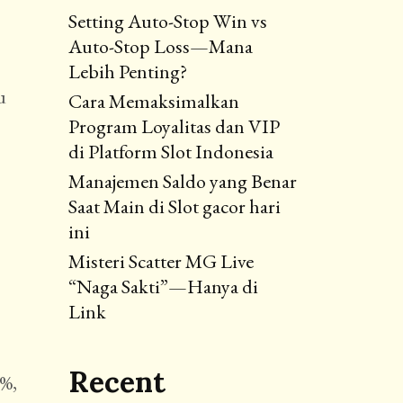
Setting Auto-Stop Win vs
Auto-Stop Loss—Mana
Lebih Penting?
u
Cara Memaksimalkan
Program Loyalitas dan VIP
di Platform Slot Indonesia
Manajemen Saldo yang Benar
Saat Main di Slot gacor hari
ini
Misteri Scatter MG Live
“Naga Sakti”—Hanya di
Link
Recent
6%,