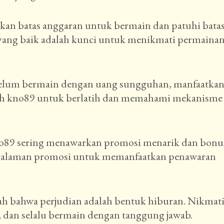
pkan batas anggaran untuk bermain dan patuhi bata
yang baik adalah kunci untuk menikmati permaina
belum bermain dengan uang sungguhan, manfaatka
eh kno89 untuk berlatih dan memahami mekanisme
o89 sering menawarkan promosi menarik dan bonu
a halaman promosi untuk memanfaatkan penawaran
lah bahwa perjudian adalah bentuk hiburan. Nikmat
 dan selalu bermain dengan tanggung jawab.