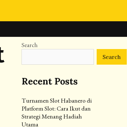
SEARCH
Search
t
Search
Recent Posts
Turnamen Slot Habanero di
Platform Slot: Cara Ikut dan
Strategi Menang Hadiah
Utama