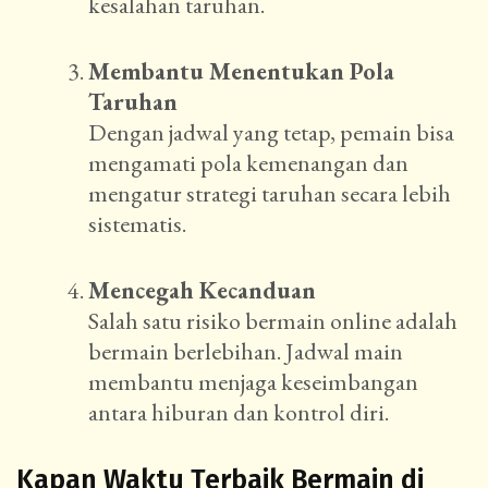
kesalahan taruhan.
Membantu Menentukan Pola
Taruhan
Dengan jadwal yang tetap, pemain bisa
mengamati pola kemenangan dan
mengatur strategi taruhan secara lebih
sistematis.
Mencegah Kecanduan
Salah satu risiko bermain online adalah
bermain berlebihan. Jadwal main
membantu menjaga keseimbangan
antara hiburan dan kontrol diri.
Kapan Waktu Terbaik Bermain di