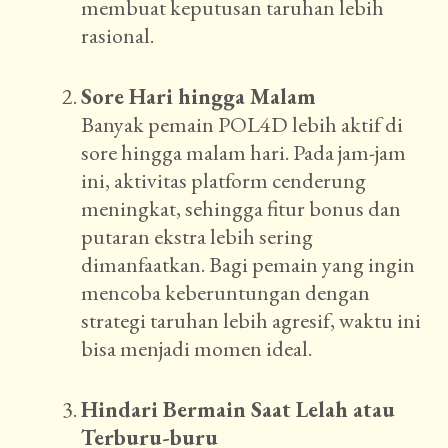
membuat keputusan taruhan lebih
rasional.
Sore Hari hingga Malam
Banyak pemain POL4D lebih aktif di
sore hingga malam hari. Pada jam-jam
ini, aktivitas platform cenderung
meningkat, sehingga fitur bonus dan
putaran ekstra lebih sering
dimanfaatkan. Bagi pemain yang ingin
mencoba keberuntungan dengan
strategi taruhan lebih agresif, waktu ini
bisa menjadi momen ideal.
Hindari Bermain Saat Lelah atau
Terburu-buru