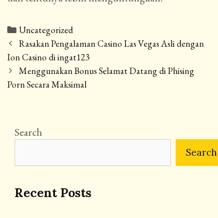
Categories
Uncategorized
Post
Rasakan Pengalaman Casino Las Vegas Asli dengan
navigation
Ion Casino di ingat123
Menggunakan Bonus Selamat Datang di Phising
Porn Secara Maksimal
Search
Search
Recent Posts