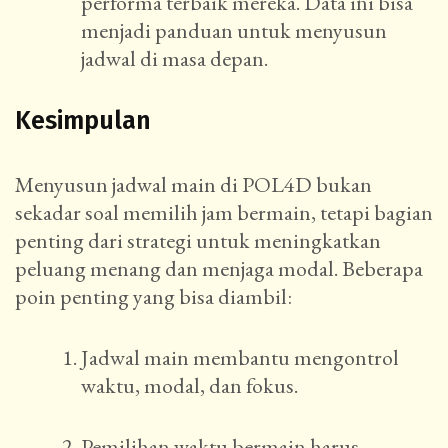
performa terbaik mereka. Data ini bisa
menjadi panduan untuk menyusun
jadwal di masa depan.
Kesimpulan
Menyusun jadwal main di POL4D bukan
sekadar soal memilih jam bermain, tetapi bagian
penting dari strategi untuk meningkatkan
peluang menang dan menjaga modal. Beberapa
poin penting yang bisa diambil:
Jadwal main membantu mengontrol
waktu, modal, dan fokus.
Pemilihan waktu bermain harus