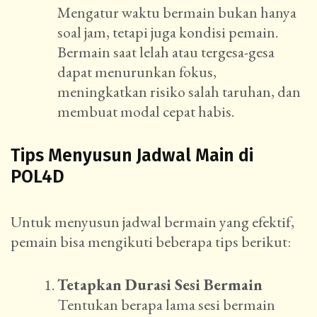
Mengatur waktu bermain bukan hanya
soal jam, tetapi juga kondisi pemain.
Bermain saat lelah atau tergesa-gesa
dapat menurunkan fokus,
meningkatkan risiko salah taruhan, dan
membuat modal cepat habis.
Tips Menyusun Jadwal Main di
POL4D
Untuk menyusun jadwal bermain yang efektif,
pemain bisa mengikuti beberapa tips berikut:
Tetapkan Durasi Sesi Bermain
Tentukan berapa lama sesi bermain