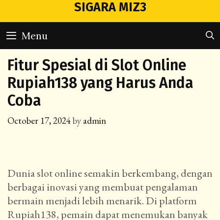
Skip
SIGARA MIZ3
to
content
Menu
Fitur Spesial di Slot Online
Rupiah138 yang Harus Anda
Coba
October 17, 2024
by
admin
Dunia slot online semakin berkembang, dengan
berbagai inovasi yang membuat pengalaman
bermain menjadi lebih menarik. Di platform
Rupiah138, pemain dapat menemukan banyak