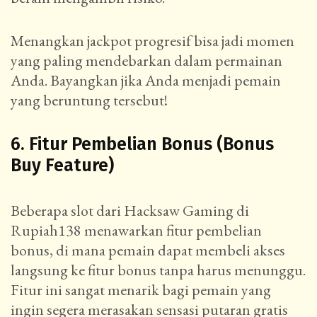
Menangkan jackpot progresif bisa jadi momen
yang paling mendebarkan dalam permainan
Anda. Bayangkan jika Anda menjadi pemain
yang beruntung tersebut!
6. Fitur Pembelian Bonus (Bonus
Buy Feature)
Beberapa slot dari Hacksaw Gaming di
Rupiah138 menawarkan fitur pembelian
bonus, di mana pemain dapat membeli akses
langsung ke fitur bonus tanpa harus menunggu.
Fitur ini sangat menarik bagi pemain yang
ingin segera merasakan sensasi putaran gratis