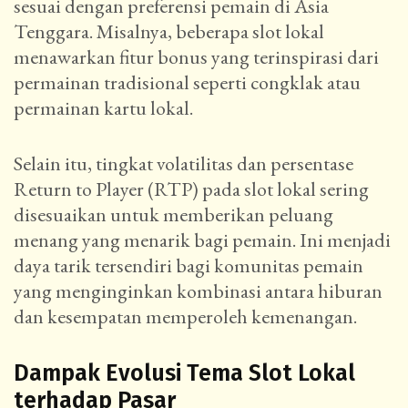
sesuai dengan preferensi pemain di Asia
Tenggara. Misalnya, beberapa slot lokal
menawarkan fitur bonus yang terinspirasi dari
permainan tradisional seperti congklak atau
permainan kartu lokal.
Selain itu, tingkat volatilitas dan persentase
Return to Player (RTP) pada slot lokal sering
disesuaikan untuk memberikan peluang
menang yang menarik bagi pemain. Ini menjadi
daya tarik tersendiri bagi komunitas pemain
yang menginginkan kombinasi antara hiburan
dan kesempatan memperoleh kemenangan.
Dampak Evolusi Tema Slot Lokal
terhadap Pasar