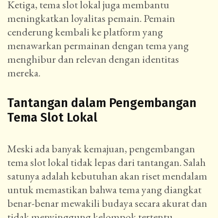
Ketiga, tema slot lokal juga membantu
meningkatkan loyalitas pemain. Pemain
cenderung kembali ke platform yang
menawarkan permainan dengan tema yang
menghibur dan relevan dengan identitas
mereka.
Tantangan dalam Pengembangan
Tema Slot Lokal
Meski ada banyak kemajuan, pengembangan
tema slot lokal tidak lepas dari tantangan. Salah
satunya adalah kebutuhan akan riset mendalam
untuk memastikan bahwa tema yang diangkat
benar-benar mewakili budaya secara akurat dan
tidak menyinggung kelompok tertentu.