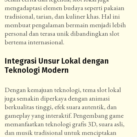
mengadaptasi elemen budaya seperti pakaian
tradisional, tarian, dan kuliner khas. Hal ini
membuat pengalaman bermain menjadi lebih
personal dan terasa unik dibandingkan slot
bertema internasional.
Integrasi Unsur Lokal dengan
Teknologi Modern
Dengan kemajuan teknologi, tema slot lokal
juga semakin diperkaya dengan animasi
berkualitas tinggi, efek suara autentik, dan
gameplay yang interaktif. Pengembang game
memanfaatkan teknologi grafis 3D, suara asli,
dan musik tradisional untuk menciptakan