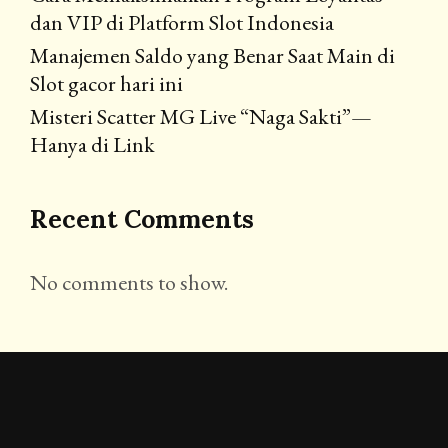
dan VIP di Platform Slot Indonesia
Manajemen Saldo yang Benar Saat Main di
Slot gacor hari ini
Misteri Scatter MG Live “Naga Sakti”—
Hanya di Link
Recent Comments
No comments to show.