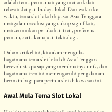
adalah tema permainan yang menarik dan
relevan dengan budaya lokal. Dari waktu ke
waktu, tema slot lokal di pasar Asia Tenggara
mengalami evolusi yang cukup signifikan,
mencerminkan perubahan tren, preferensi
pemain, serta kemajuan teknologi.
Dalam artikel ini, kita akan mengulas
bagaimana tema
slot
lokal di Asia Tenggara
berevolusi, apa saja yang membuatnya unik, dan
bagaimana tren ini memengaruhi pengalaman
bermain bagi para pecinta slot di kawasan ini.
Awal Mula Tema Slot Lokal
Jika kita menengok kembali, awal kemunculan