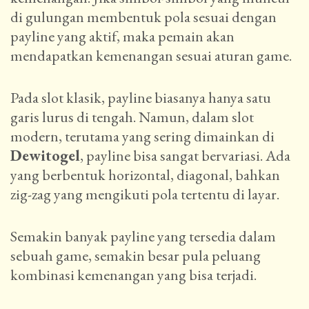
di gulungan membentuk pola sesuai dengan
payline yang aktif, maka pemain akan
mendapatkan kemenangan sesuai aturan game.
Pada slot klasik, payline biasanya hanya satu
garis lurus di tengah. Namun, dalam slot
modern, terutama yang sering dimainkan di
Dewitogel
, payline bisa sangat bervariasi. Ada
yang berbentuk horizontal, diagonal, bahkan
zig-zag yang mengikuti pola tertentu di layar.
Semakin banyak payline yang tersedia dalam
sebuah game, semakin besar pula peluang
kombinasi kemenangan yang bisa terjadi.