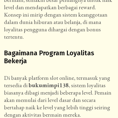
level dan mendapatkan berbagai reward.
Konsep ini mirip dengan sistem keanggotaan
dalam dunia hiburan atau belanja, di mana
loyalitas pengguna dihargai dengan bonus
tertentu.
Bagaimana Program Loyalitas
Bekerja
Di banyak platform slot online, termasuk yang
tersedia di
bukumimpi138
, sistem loyalitas
biasanya dibagi menjadi beberapa level. Pemain
akan memulai dari level dasar dan secara
bertahap naik ke level yang lebih tinggi seiring
dengan aktivitas bermain mereka.