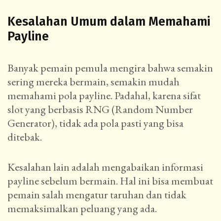
Kesalahan Umum dalam Memahami
Payline
Banyak pemain pemula mengira bahwa semakin
sering mereka bermain, semakin mudah
memahami pola payline. Padahal, karena sifat
slot yang berbasis RNG (Random Number
Generator), tidak ada pola pasti yang bisa
ditebak.
Kesalahan lain adalah mengabaikan informasi
payline sebelum bermain. Hal ini bisa membuat
pemain salah mengatur taruhan dan tidak
memaksimalkan peluang yang ada.