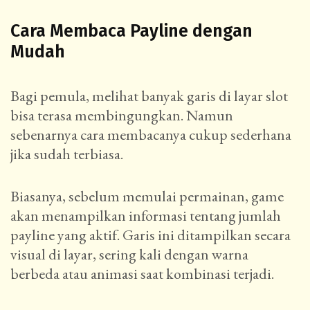
Cara Membaca Payline dengan
Mudah
Bagi pemula, melihat banyak garis di layar slot
bisa terasa membingungkan. Namun
sebenarnya cara membacanya cukup sederhana
jika sudah terbiasa.
Biasanya, sebelum memulai permainan, game
akan menampilkan informasi tentang jumlah
payline yang aktif. Garis ini ditampilkan secara
visual di layar, sering kali dengan warna
berbeda atau animasi saat kombinasi terjadi.