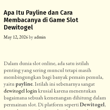
Apa Itu Payline dan Cara
Membacanya di Game Slot
Dewitogel
May 12, 2026
by
admin
Dalam dunia slot online, ada satu istilah
penting yang sering muncul tetapi masih
membingungkan bagi banyak pemain pemula,
yaitu
payline
. Istilah ini sebenarnya sangat
dewitogel login
krusial karena menentukan
bagaimana sebuah kemenangan dihitung dalam
permainan slot. Di platform seperti
Dewitogel
,