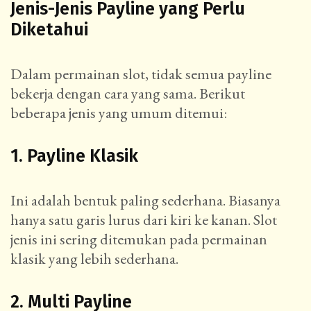
Jenis-Jenis Payline yang Perlu
Diketahui
Dalam permainan slot, tidak semua payline
bekerja dengan cara yang sama. Berikut
beberapa jenis yang umum ditemui:
1. Payline Klasik
Ini adalah bentuk paling sederhana. Biasanya
hanya satu garis lurus dari kiri ke kanan. Slot
jenis ini sering ditemukan pada permainan
klasik yang lebih sederhana.
2. Multi Payline