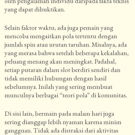
oleh pengalaman individu daripada fakta teknis
yang dapat dibuktikan.
Selain faktor waktu, ada juga pemain yang
mencoba mengaitkan pola tertentu dengan
jumlah spin atau urutan taruhan. Misalnya, ada
yang merasa bahwa setelah beberapa kekalahan,
peluang menang akan meningkat. Padahal,
setiap putaran dalam slot berdiri sendiri dan
tidak memiliki hubungan dengan hasil
sebelumnya. Inilah yang sering membuat
munculnya berbagai “teori pola” di komunitas.
Di sisi lain, bermain pada malam hari juga
sering dianggap lebih nyaman karena minim
gangguan. Tidak ada distraksi dari aktivitas