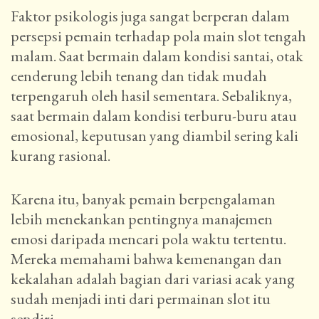
Faktor psikologis juga sangat berperan dalam
persepsi pemain terhadap pola main slot tengah
malam. Saat bermain dalam kondisi santai, otak
cenderung lebih tenang dan tidak mudah
terpengaruh oleh hasil sementara. Sebaliknya,
saat bermain dalam kondisi terburu-buru atau
emosional, keputusan yang diambil sering kali
kurang rasional.
Karena itu, banyak pemain berpengalaman
lebih menekankan pentingnya manajemen
emosi daripada mencari pola waktu tertentu.
Mereka memahami bahwa kemenangan dan
kekalahan adalah bagian dari variasi acak yang
sudah menjadi inti dari permainan slot itu
sendiri.