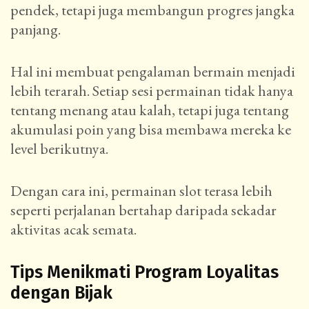
pendek, tetapi juga membangun progres jangka
panjang.
Hal ini membuat pengalaman bermain menjadi
lebih terarah. Setiap sesi permainan tidak hanya
tentang menang atau kalah, tetapi juga tentang
akumulasi poin yang bisa membawa mereka ke
level berikutnya.
Dengan cara ini, permainan slot terasa lebih
seperti perjalanan bertahap daripada sekadar
aktivitas acak semata.
Tips Menikmati Program Loyalitas
dengan Bijak