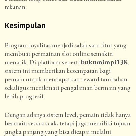
tekanan.
Kesimpulan
Program loyalitas menjadi salah satu fitur yang
membuat permainan slot online semakin
menarik. Di platform seperti
bukumimpi138
,
sistem ini memberikan kesempatan bagi
pemain untuk mendapatkan reward tambahan
sekaligus menikmati pengalaman bermain yang
lebih progresif.
Dengan adanya sistem level, pemain tidak hanya
bermain secara acak, tetapi juga memiliki tujuan
jangka panjang yang bisa dicapai melalui