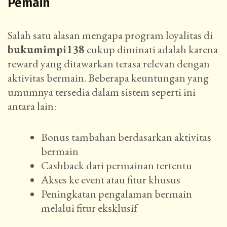
Pemain
Salah satu alasan mengapa program loyalitas di
bukumimpi138
cukup diminati adalah karena
reward yang ditawarkan terasa relevan dengan
aktivitas bermain. Beberapa keuntungan yang
umumnya tersedia dalam sistem seperti ini
antara lain:
Bonus tambahan berdasarkan aktivitas
bermain
Cashback dari permainan tertentu
Akses ke event atau fitur khusus
Peningkatan pengalaman bermain
melalui fitur eksklusif