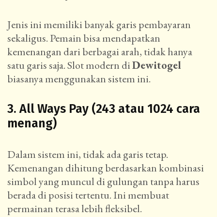
Jenis ini memiliki banyak garis pembayaran
sekaligus. Pemain bisa mendapatkan
kemenangan dari berbagai arah, tidak hanya
satu garis saja. Slot modern di
Dewitogel
biasanya menggunakan sistem ini.
3. All Ways Pay (243 atau 1024 cara
menang)
Dalam sistem ini, tidak ada garis tetap.
Kemenangan dihitung berdasarkan kombinasi
simbol yang muncul di gulungan tanpa harus
berada di posisi tertentu. Ini membuat
permainan terasa lebih fleksibel.