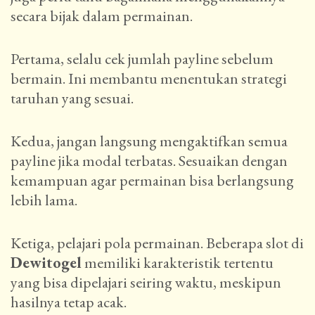
secara bijak dalam permainan.
Pertama, selalu cek jumlah payline sebelum
bermain. Ini membantu menentukan strategi
taruhan yang sesuai.
Kedua, jangan langsung mengaktifkan semua
payline jika modal terbatas. Sesuaikan dengan
kemampuan agar permainan bisa berlangsung
lebih lama.
Ketiga, pelajari pola permainan. Beberapa slot di
Dewitogel
memiliki karakteristik tertentu
yang bisa dipelajari seiring waktu, meskipun
hasilnya tetap acak.