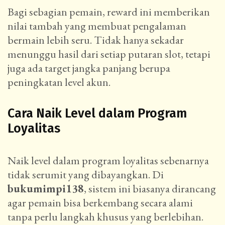
Bagi sebagian pemain, reward ini memberikan
nilai tambah yang membuat pengalaman
bermain lebih seru. Tidak hanya sekadar
menunggu hasil dari setiap putaran slot, tetapi
juga ada target jangka panjang berupa
peningkatan level akun.
Cara Naik Level dalam Program
Loyalitas
Naik level dalam program loyalitas sebenarnya
tidak serumit yang dibayangkan. Di
bukumimpi138
, sistem ini biasanya dirancang
agar pemain bisa berkembang secara alami
tanpa perlu langkah khusus yang berlebihan.