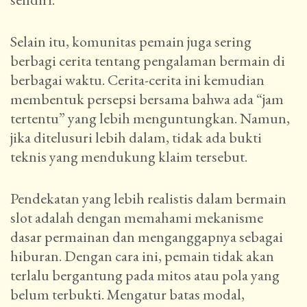
Selain itu, komunitas pemain juga sering
berbagi cerita tentang pengalaman bermain di
berbagai waktu. Cerita-cerita ini kemudian
membentuk persepsi bersama bahwa ada “jam
tertentu” yang lebih menguntungkan. Namun,
jika ditelusuri lebih dalam, tidak ada bukti
teknis yang mendukung klaim tersebut.
Pendekatan yang lebih realistis dalam bermain
slot adalah dengan memahami mekanisme
dasar permainan dan menganggapnya sebagai
hiburan. Dengan cara ini, pemain tidak akan
terlalu bergantung pada mitos atau pola yang
belum terbukti. Mengatur batas modal,